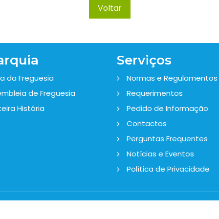
Voltar
arquia
Serviços
a da Freguesia
Normas e Regulamentos
mbleia de Freguesia
Requerimentos
eira História
Pedido de Informação
Contactos
Perguntas Frequentes
Notícias e Eventos
Política de Privacidade
© 2020 Junta da Freguesia da Venteira.
 os direitos reservados. Design by CodeMind.PT - Parceiro 