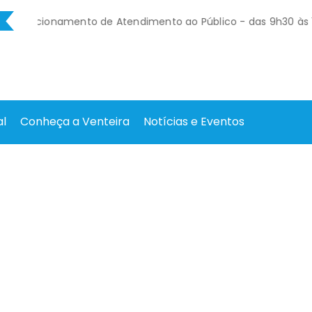
a
 funcionamento de Atendimento ao Público - das 9h30 às 16h
o para almoço)
 funcionamento de Atendimento ao Público - das 9h30 às 16h
o para almoço)
al
Conheça a Venteira
Notícias e Eventos