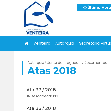
Última Hor
XI
Sondagem “Quero Viver numa Eco-Freguesia
Horário de
interrupçã
XI
Sondagem “Quero Viver numa Eco-Freguesia
Horário de
interrupçã
Venteira
Autarquia
Secretaria Virtu
Autarquia \ Junta de Freguesia \ Documentos
Atas 2018
Ata 37 / 2018
Descarregar PDF
Ata 36 / 2018